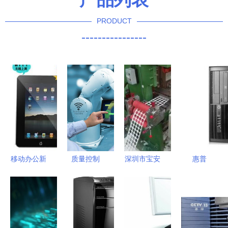
PRODUCT
----------------
移动办公新
质量控制
深圳市宝安
惠普
选择 Wi-Fi
概念解析与
区沙井铁美
（HP）台
MID平板电
行业前沿动
高自动化设
式电脑办公
脑、掌上电
态下的专业
备厂 自动
用品全攻略
脑与迷你电
服务模式
化设备领域
价格、批