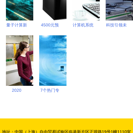
脑全解析
的计算机应
发、厂家、
用专家
型号及代理
代办指南
量子计算新
4500元预
计算机系统
科技引领未
纪元 IBM预
算台式计算
构成 硬件
来 中国外
计两年内实
机选购指南
与软件的协
贸企业以技
现“量子霸
高性价比配
同作用
术创新驱动
权”
置推荐与代
市场增长
办注意事项
2020
7个热门专
RBR50榜
业 本科毕
单揭晓 中
业即就业，
国力量崛
职场“香饽
起，大疆落
饽”备受青
地址：中国（上海）自由贸易试验区临港新片区正琅路19号1幢1110室