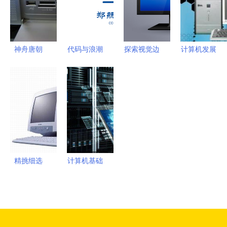
资质代办
神舟唐朝
代码与浪潮
探索视觉边
计算机发展
T200R一体
郑航计算
界 高清矢
史 从庞然
电脑 当经
机/软件学
量与摄影视
巨物到掌中
典设计与现
院文创设计
角下的电脑
智能
代性能相融
案例解析
显示器素材
合
解析
精挑细选
计算机基础
4000元内
知识 从零
学生用品牌
理解工作原
电脑选购指
理
南