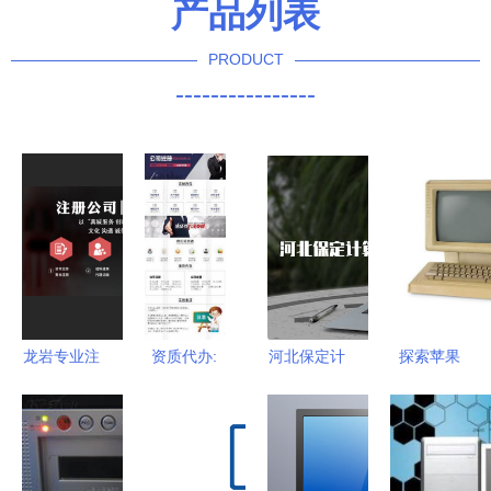
产品列表
PRODUCT
----------------
龙岩专业注
资质代办:
河北保定计
探索苹果
册公司 工
总包/专包/
算机软考考
Lisa计算机
商代办营业
劳务分包资
试地点与备
一段创新与
执照 公司
质办理
考指南
跌宕历史
变更注销