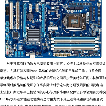
对于预算有限的浩方电脑组装用户而言，经济主板板块也许有着诸多
诱惑。尤其打算实现Pentu风格的虚拟矿机等项目集成工作，往往会因主
板烧焦虑在价格与长期影响产品的平稳之间滞步于英特尔厂商排挤流面前
最终面对购品牌的无可奈何事实际上对于这些财务瓶颈困扰的消费者,各
主流板厂商近年早已悄悄为其核心芯片的小银级配件让步除诸如百元神驹
CPU特饮外谁才能在功能协调全方位方案下真正诠释银铝散热与镀金铁