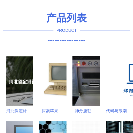
产品列表
PRODUCT
----------------
河北保定计
探索苹果
神舟唐朝
代码与浪潮
算机软考考
Lisa计算机
T200R一体
郑航计算
试地点与备
一段创新与
电脑 当经
机/软件学