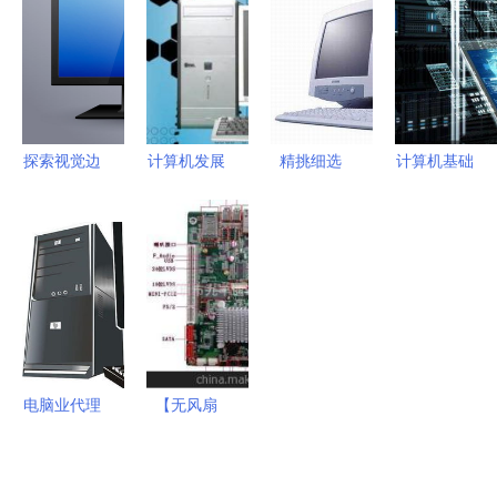
考指南
跌宕历史
典设计与现
院文创设计
代性能相融
案例解析
合
探索视觉边
计算机发展
精挑细选
计算机基础
界 高清矢
史 从庞然
4000元内
知识 从零
量与摄影视
巨物到掌中
学生用品牌
理解工作原
角下的电脑
智能
电脑选购指
理
显示器素材
南
解析
电脑业代理
【无风扇
代办如何实
12V供电
现商业价值
D525 双核