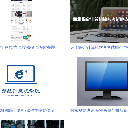
办:总包/专包/劳务分包资质办理
河北保定计算机软考考试地点与
潮 郑航计算机/软件学院文创设计
探索视觉边界 高清矢量与摄影
案例解析
脑显示器素材解析