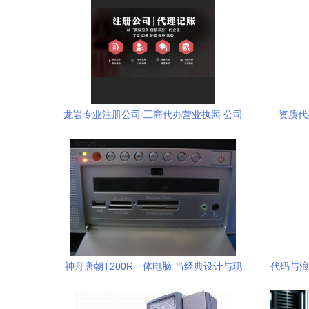
龙岩专业注册公司 工商代办营业执照 公司
资质代
变更注销 资质代办
神舟唐朝T200R一体电脑 当经典设计与现
代码与浪
代性能相融合