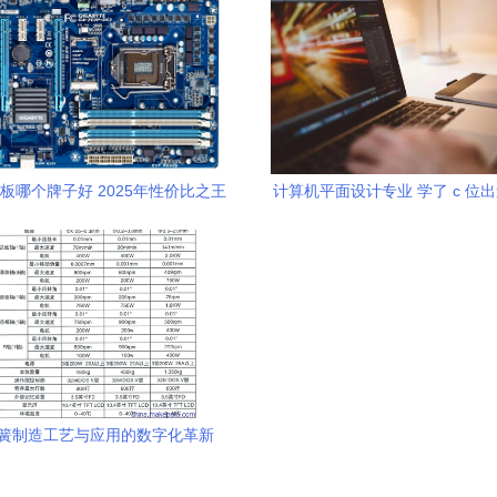
控电脑产品,深圳市九丰通达科技-
板哪个牌子好 2025年性价比之王
计算机平面设计专业 学了 c 位
推荐与采购指南
甘肃省广播电视中等专业学校 兰
迎您
簧制造工艺与应用的数字化革新
洲市惠特波形弹簧机械厂HT20机