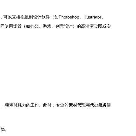
拽到设计软件（如Photoshop、Illustrator、
不同使用场景（如办公、游戏、创意设计）的高清渲染图或实
是一项耗时耗力的工作。此时，专业的
素材代理与代办服务
便
烦恼。