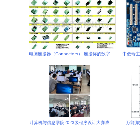
态！
图片,工
电脑连接器（Connectors） 连接你的数字
中低端主
未来 ✦多图预览✦◈厂家直销✦代理代办
一键直达
计算机与信息学院2023级程序设计大赛成
万能弹
功举办，彰显数字未来力量
——以株