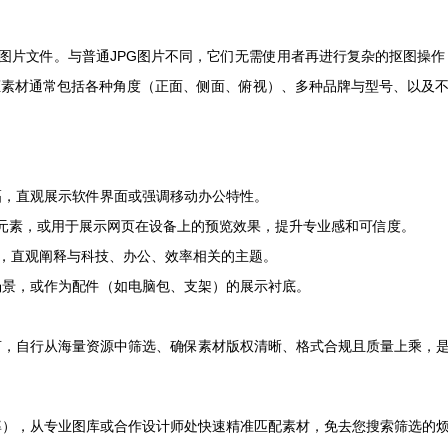
片文件。与普通JPG图片不同，它们无需使用者再进行复杂的抠图操作，可以直接拖
免抠素材通常包括各种角度（正面、侧面、俯视）、多种品牌与型号、以及
幅，直观展示软件界面或强调移动办公特性。
）的视觉元素，或用于展示网页在设备上的预览效果，提升专业感和可信度。
生动，直观阐释与科技、办公、效率相关的主题。
场景，或作为配件（如电脑包、支架）的展示衬底。
言，自行从海量资源中筛选、确保素材版权清晰、格式合规且质量上乘，
率），从专业图库或合作设计师处快速精准匹配素材，免去您搜索筛选的