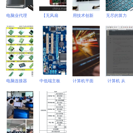
电脑业代理
【无风扇
用技术创新
无尽的算力
代办如何实
12V供电
改造世界
计算机何以
现商业价值
D525 双核
UCL计算机
碾压人类算
提升？这不
工控主板
科学硕士的
术能力于亿
仅是一项服
一体机主板
使命与路径
万倍之间
务，也是一
(JF-
种增益型生
J525AM(图)】
态！
价格,厂家,
电脑连接器
中低端主板
计算机平面
计算机 从
图片,工控
（Connectors）
哪个牌子好
设计专业
计算工具到
电脑产品,
连接你的数
2025年性
学了 c 位出
智能伙伴的
深圳市九丰
字未来 ✦多
价比之王推
道不是梦
进化史
通达科技-
图预览✦◈
荐与采购指
甘肃省广播
厂家直销✦
南
电视中等专