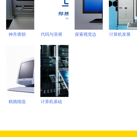
变更注销
资质代办
神舟唐朝
代码与浪潮
探索视觉边
计算机发展
T200R一体
郑航计算
界 高清矢
史 从庞然
电脑 当经
机/软件学
量与摄影视
巨物到掌中
典设计与现
院文创设计
角下的电脑
智能
代性能相融
案例解析
显示器素材
合
解析
精挑细选
计算机基础
4000元内
知识 从零
学生用品牌
理解工作原
电脑选购指
理