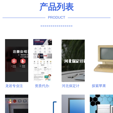
产品列表
PRODUCT
----------------
龙岩专业注
资质代办:
河北保定计
探索苹果
册公司 工
总包/专包/
算机软考考
Lisa计算机
商代办营业
劳务分包资
试地点与备
一段创新与
执照 公司
质办理
考指南
跌宕历史