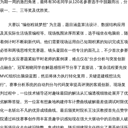
为期一周的激烈角逐，最终有30名同学从120名参赛选手中脱颖而出，分
获一、二、三等奖及优胜奖。
大赛以 "编创程就梦想" 为主题，题目涵盖算法设计、数据结构应用
及其实际生活场景编程等。现场氛围浓厚而紧张，选手端坐在电脑前，随
着倒计时不断刷新代码。他们需要现场运用自己短期积累的知识完成五项
必答和两项思维究竞赛题。镜头凝固在一些专注的面孔上，不少首次参赛
的学生反应赛题紧贴平时老师的案例课，难点仅在“分步分析与突发创新
点融合”。冠军相晓同学在解题感悟环节分享了直接说，“复杂流程要先按
MVC组织出脑袋蓝图，然后将体力执行转化复用，关键是建模想法先
行”。赛事分析系统的自动判分与代码复审提高评测的客观创新。现场复
判过程中，一位技术辅导还对趣味最囧的解法从汇编透视细致处展开了优
劣解释答疑。另一位富有想象地构建停车计费曲线破解最差值调试时限优
化一名斩出不凡的优异成绩曲线。最后颁奖时院长王汝滨教授首先点赞学
院通过科技赛事创作用丰富质趣学识感知现在强大大驱动中的后劲新人破
出新项目化走向破旧除弊、集成结构。随后胡建国主任指出了赛手的活跃