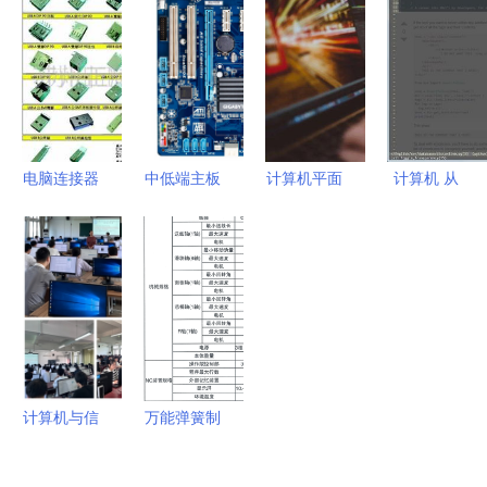
现商业价值
D525 双核
UCL计算机
碾压人类算
提升？这不
工控主板
科学硕士的
术能力于亿
仅是一项服
一体机主板
使命与路径
万倍之间
务，也是一
(JF-
种增益型生
J525AM(图)】
态！
价格,厂家,
电脑连接器
中低端主板
计算机平面
计算机 从
图片,工控
（Connectors）
哪个牌子好
设计专业
计算工具到
电脑产品,
连接你的数
2025年性
学了 c 位出
智能伙伴的
深圳市九丰
字未来 ✦多
价比之王推
道不是梦
进化史
通达科技-
图预览✦◈
荐与采购指
甘肃省广播
厂家直销✦
南
电视中等专
代理代办一
业学校 兰
键直达
商校区 欢
计算机与信
万能弹簧制
迎您
息学院
造工艺与应
2023级程
用的数字化