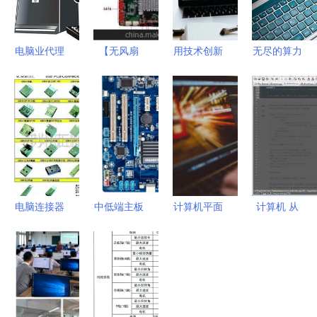
电脑业代理
【无风扇
用技术创新
无尽的算力
代办如何实
12V供电
改造世界
计算机何以
现商业价值
D525 双核
UCL计算机
碾压人类算
提升？这不
工控主板
科学硕士的
术能力于亿
仅是一项服
一体机主板
使命与路径
万倍之间
务，也是一
(JF-
种增益型生
J525AM(图)】
态！
价格,厂家,
电脑连接器
中低端主板
计算机平面
计算机 从
图片,工控
（Connectors）
哪个牌子好
设计专业
计算工具到
电脑产品,
连接你的数
2025年性
学了 c 位出
智能伙伴的
深圳市九丰
字未来 ✦多
价比之王推
道不是梦
进化史
通达科技-
图预览✦◈
荐与采购指
甘肃省广播
厂家直销✦
南
电视中等专